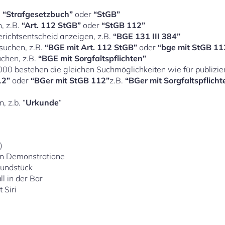
.
“Strafgesetzbuch”
oder
“StGB”
n, z.B.
“Art. 112 StGB”
oder
“StGB 112”
erichtsentscheid anzeigen, z.B.
“BGE 131 III 384”
 suchen, z.B.
“BGE mit Art. 112 StGB”
oder
“bge mit StGB 11
uchen, z.B.
“BGE mit Sorgfaltspflichten”
000 bestehen die gleichen Suchmöglichkeiten wie für publizie
12”
oder
“BGer mit StGB 112”
z.B.
“BGer mit Sorgfaltspflicht
, z.b. “
Urkunde
“
)
 an Demonstratione
rundstück
l in der Bar
 Siri