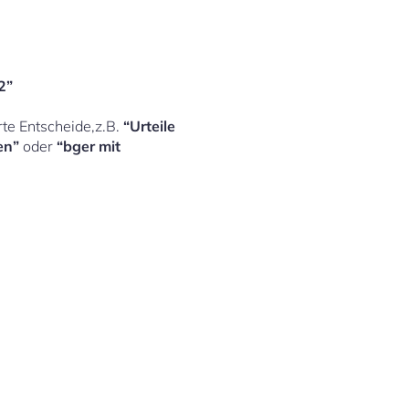
2”
rte Entscheide,z.B.
“Urteile
en”
oder
“bger mit